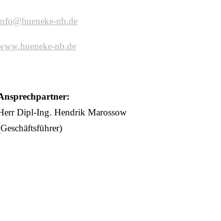
info@hueneke-nb.de
www.hueneke-nb.de
Ansprechpartner:
Herr Dipl-Ing. Hendrik Marossow
(Geschäftsführer)